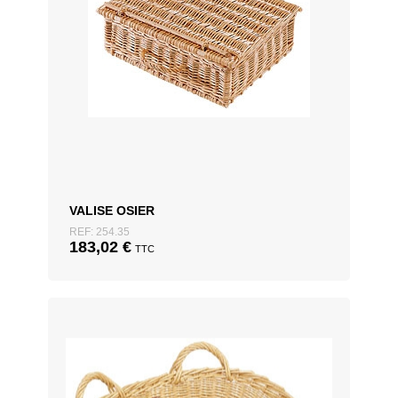
VALISE OSIER
REF: 254.35
183,02
€
TTC