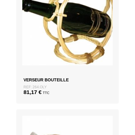
VERSEUR BOUTEILLE
REF: 264.OLY
81,17
€
TTC