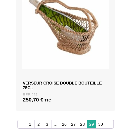
VERSEUR CROISÉ DOUBLE BOUTEILLE
75CL
REF: 261
250,70
€
TTC
←
1
2
3
…
26
27
28
29
30
→