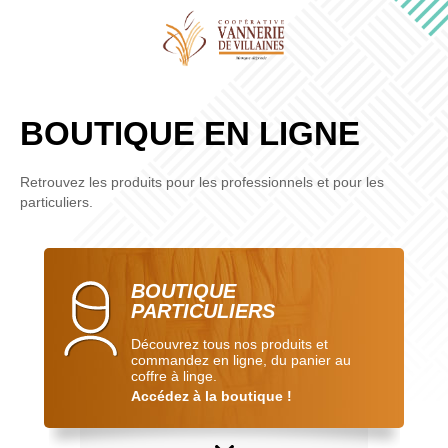
VANNERIE
DE
VILLAINES-
LES-
BOUTIQUE EN LIGNE
ROCHERS
Retrouvez les produits pour les professionnels et pour les
OSIER ET MÉTAL
RAYON FRUITS & LÉGUMES
PARC DE BAGATELLE À PARIS
particuliers.
OSIER ET TOILE DE LIN
SPÉCIAL VITRINE FROIDE
Voir nos créations
Découvrir les produits
Voir nos créations
Vous êtes un particulier ?
Découvrir les produits
En savoir plus
Retrouvez
nos produits ici
BOUTIQUE
PARTICULIERS
Découvrez tous nos produits et
commandez en ligne, du panier au
coffre à linge.
Accédez à la boutique !