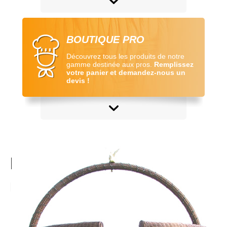
BOUTIQUE PRO
Découvrez tous les produits de notre
gamme destinée aux pros.
Remplissez
votre panier et demandez-nous un
devis !
NOS BEST-SELLERS