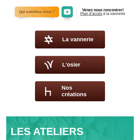
Voir la chaîne Youtube
Venez nous rencontrer!
Qui sommes-nous ?
Plan d’accès
à la vannerie
La vannerie
L'osier
Nos
créations
LES ATELIERS