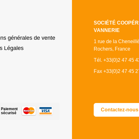
SOCIÉTÉ COOPÉR
VANNERIE
ons générales de vente
1 rue de la Cheneill
s Légales
Rochers, France
Tél. +33(0)2 47 45 4
Fax +33(0)2 47 45 2
Paiement
Contactez-nous
sécurisé