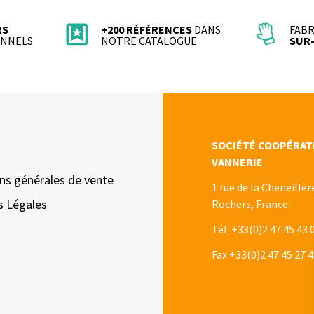
RS
+200 RÉFÉRENCES
DANS
FABR
ONNELS
NOTRE CATALOGUE
SUR
SOCIÉTÉ COOPÉRATI
VANNERIE
ns générales de vente
1 rue de la Cheneillèr
s Légales
Rochers, France
Tél. +33(0)2 47 45 43 
Fax +33(0)2 47 45 27 4