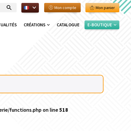
FR.
Mon compte
Mon panier
Entrer
votre
recherche
TUALITÉS
CRÉATIONS
CATALOGUE
E-BOUTIQUE
ie/functions.php on line
518