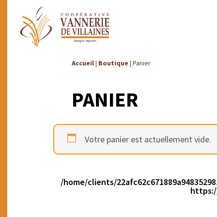
Panneau de gestion des cookies
Accueil
|
Boutique
|
Panier
PANIER
Votre panier est actuellement vide.
/home/clients/22afc62c671889a94835298
https: