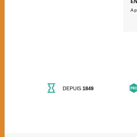
EN
A p
DEPUIS
1849