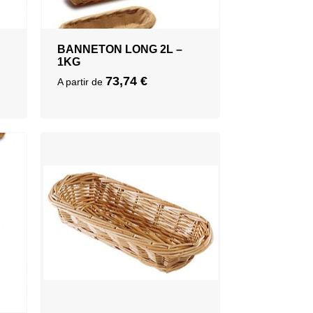
BANNETON LONG 2L –
1KG
73,74
€
A partir de