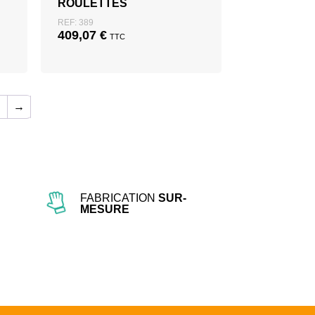
ROULETTES
REF: 389
409,07
€
TTC
→
FABRICATION
SUR-
MESURE