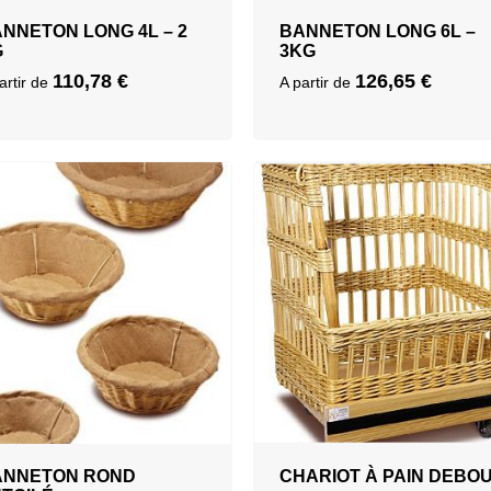
NNETON LONG 4L – 2
BANNETON LONG 6L –
G
3KG
110,78
€
126,65
€
artir de
A partir de
ANNETON ROND
CHARIOT À PAIN DEBO