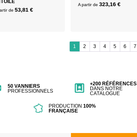
TOILÉ
323,16
€
A partir de
53,81
€
artir de
1
2
3
4
5
6
7
+200 RÉFÉRENCES
50 VANNIERS
DANS NOTRE
PROFESSIONNELS
CATALOGUE
PRODUCTION
100%
FRANÇAISE