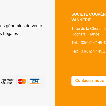
SOCIÉTÉ COOPÉR
VANNERIE
ons générales de vente
1 rue de la Cheneill
s Légales
Rochers, France
Tél. +33(0)2 47 45 4
Fax +33(0)2 47 45 2
Paiement
Contactez-nous
sécurisé