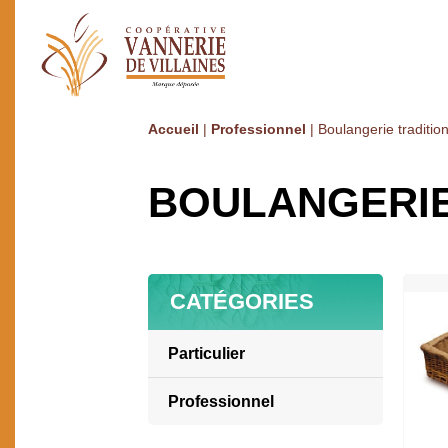
Accueil
|
Professionnel
|
Boulangerie tradition
BOULANGERIE
CATÉGORIES
Particulier
Ameublement / Décoration
Professionnel
Art de la table
Boulangerie GMS