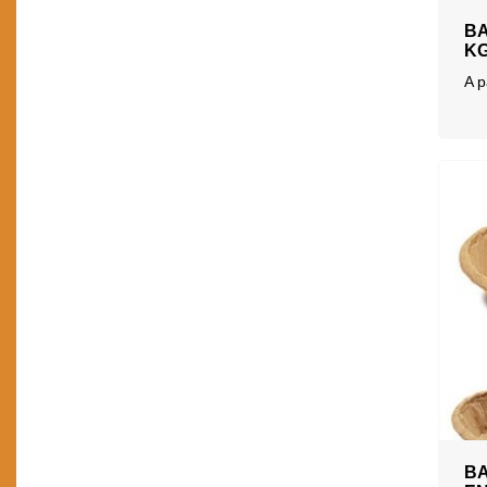
BA
K
A p
B