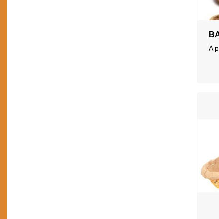
Vannerie animaux
Mobilier
Vannerie enfant
B
Vannerie traditionnelle
A p