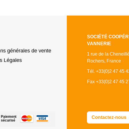
SOCIÉTÉ COOPÉR
VANNERIE
ons générales de vente
1 rue de la Cheneill
s Légales
Rochers, France
Tél. +33(0)2 47 45 4
Fax +33(0)2 47 45 2
Paiement
Contactez-nous
sécurisé