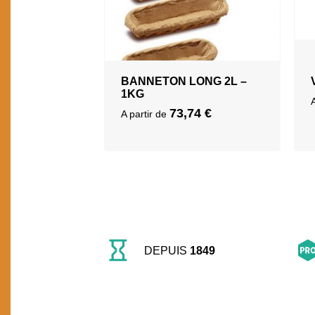
BANNETON LONG 2L –
1KG
73,74
€
A partir de
DEPUIS
1849