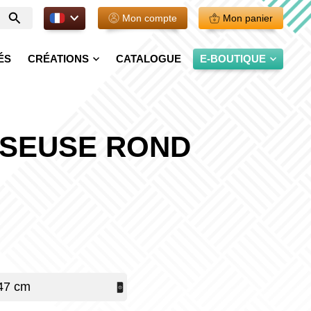
FR.
Mon compte
Mon panier
Entrer
votre
recherche
ÉS
CRÉATIONS
CATALOGUE
E-BOUTIQUE
ISEUSE ROND