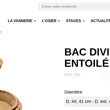
LA VANNERIE
L’OSIER
STAGES
ACTUALIT
é
BAC DIV
ENTOILÉ
REF:
ND
Diamètre