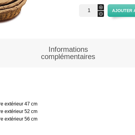
quantité
+
AJOUTER 
de
-
Bac
diviseuse
rond
entoilé
Informations
complémentaires
re extérieur 47 cm
re extérieur 52 cm
re extérieur 56 cm