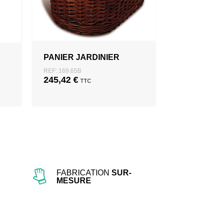
PANIER JARDINIER
REF: 169.65B
245,42
€
TTC
FABRICATION
SUR-
MESURE