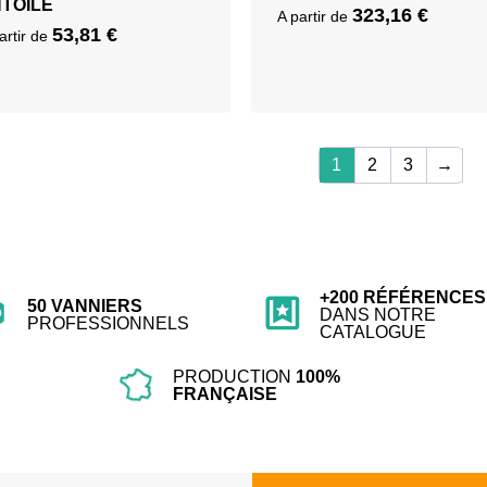
TOILÉ
323,16
€
A partir de
53,81
€
artir de
1
2
3
→
+200 RÉFÉRENCES
50 VANNIERS
DANS NOTRE
PROFESSIONNELS
CATALOGUE
PRODUCTION
100%
FRANÇAISE