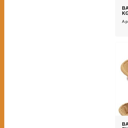
BA
K
A p
B