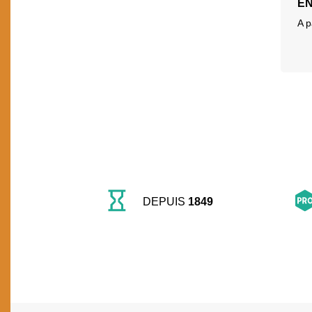
EN
A p
DEPUIS
1849