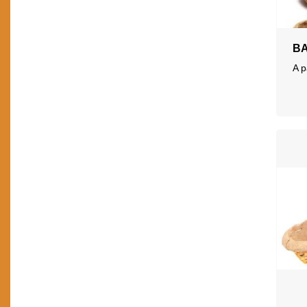
Vannerie animaux
Mobilier
Vannerie enfant
B
Vannerie traditionnelle
A p