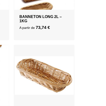
BANNETON LONG 2L –
1KG
73,74
€
A partir de