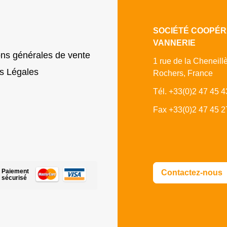
SOCIÉTÉ COOPÉR
VANNERIE
ons générales de vente
1 rue de la Cheneill
s Légales
Rochers, France
Tél. +33(0)2 47 45 4
Fax +33(0)2 47 45 2
Paiement
Contactez-nous
sécurisé