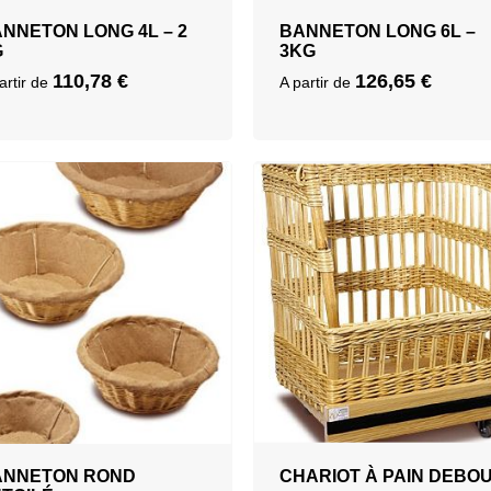
NNETON LONG 4L – 2
BANNETON LONG 6L –
G
3KG
110,78
€
126,65
€
artir de
A partir de
ANNETON ROND
CHARIOT À PAIN DEBO