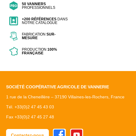
50 VANNIERS
PROFESSIONNELS
+200 RÉFÉRENCES
DANS
NOTRE CATALOGUE
FABRICATION
SUR-
MESURE
PRODUCTION
100%
FRANÇAISE
SOCIÉTÉ COOPÉRATIVE AGRICOLE DE VANNERIE
1 rue de la Cheneillère – 37190 Villaines-les-Rochers, France
Tél. +33(0)2 47 45 43 03
Fax +33(0)2 47 45 27 48
Facebook
Youtube
Contactez-nous