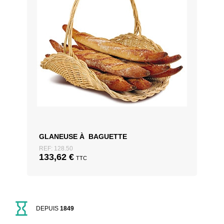
GLANEUSE À BAGUETTE
REF: 128.50
133,62
€
TTC
DEPUIS
1849