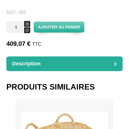
REF:
389
quantité
+
AJOUTER AU PANIER
de
-
Chariot
porteur
sur
409,07
€
TTC
roulettes
Description
DESCRIPTION
Avec anse
PRODUITS SIMILAIRES
Dimensions : 48x55x88cm