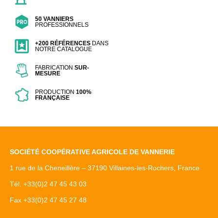
50 VANNIERS
PROFESSIONNELS
+200 RÉFÉRENCES
DANS
NOTRE CATALOGUE
FABRICATION
SUR-
MESURE
PRODUCTION
100%
FRANÇAISE
SOCIÉTÉ COOPÉRATIVE AGRICOLE DE VANNERIE
1 rue de la Cheneillère – 37190 Villaines-les-Rochers, France
Tél. +33(0)2 47 45 43 03
Fax +33(0)2 47 45 27 48