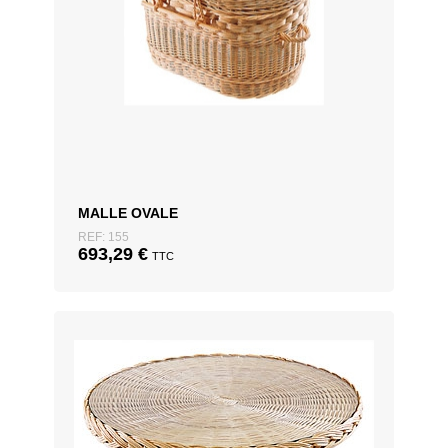
MALLE OVALE
REF: 155
693,29
€
TTC