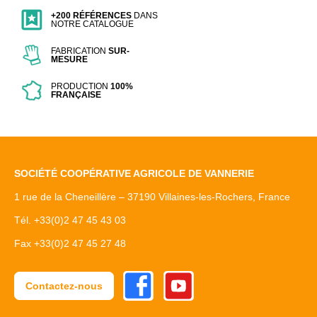
+200 RÉFÉRENCES
DANS
NOTRE CATALOGUE
FABRICATION
SUR-
MESURE
PRODUCTION
100%
FRANÇAISE
SOCIÉTÉ COOPÉRATIVE AGRICOLE DE VANNERIE
1 rue de la Cheneillère – 37190 Villaines-les-Rochers, France
Tél. +33(0)2 47 45 43 03
Fax +33(0)2 47 45 27 48
Facebook
Youtube
Contactez-nous