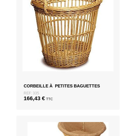
CORBEILLE À PETITES BAGUETTES
REF: 335
166,43
€
TTC