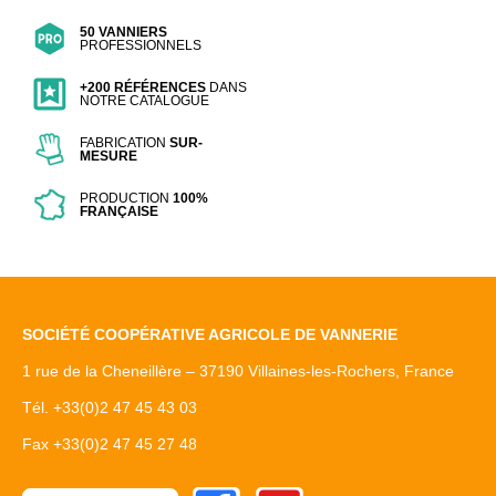
50 VANNIERS
PROFESSIONNELS
+200 RÉFÉRENCES
DANS
NOTRE CATALOGUE
FABRICATION
SUR-
MESURE
PRODUCTION
100%
FRANÇAISE
SOCIÉTÉ COOPÉRATIVE AGRICOLE DE VANNERIE
1 rue de la Cheneillère – 37190 Villaines-les-Rochers, France
Tél. +33(0)2 47 45 43 03
Fax +33(0)2 47 45 27 48
Facebook
Youtube