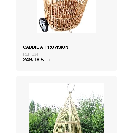
CADDIE À PROVISION
REF: 134
249,18
€
TTC