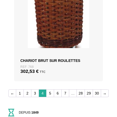
CHARIOT BRUT SUR ROULETTES
REF: 768
302,53
€
TTC
←
1
2
3
4
5
6
7
…
28
29
30
→
DEPUIS
1849