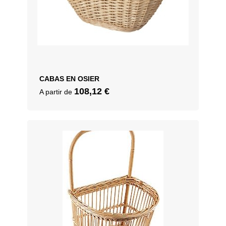
CABAS EN OSIER
108,12
€
A partir de