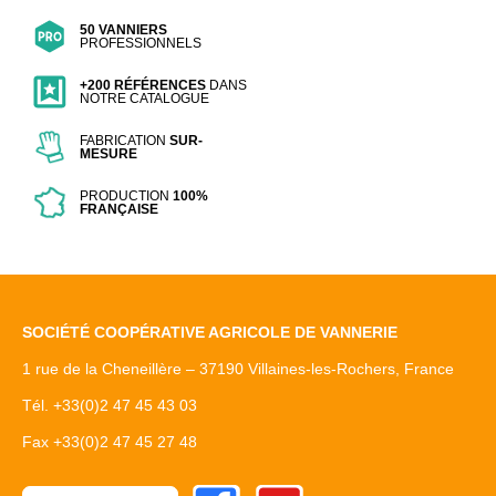
50 VANNIERS
PROFESSIONNELS
+200 RÉFÉRENCES
DANS
NOTRE CATALOGUE
FABRICATION
SUR-
MESURE
PRODUCTION
100%
FRANÇAISE
SOCIÉTÉ COOPÉRATIVE AGRICOLE DE VANNERIE
1 rue de la Cheneillère – 37190 Villaines-les-Rochers, France
Tél. +33(0)2 47 45 43 03
Fax +33(0)2 47 45 27 48
Facebook
Youtube