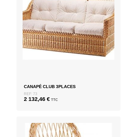
CANAPÉ CLUB 3PLACES
REF: 73
2 132,46
€
TTC