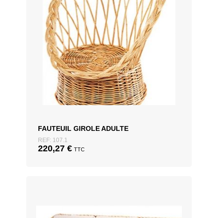
FAUTEUIL GIROLE ADULTE
REF: 107.1
220,27
€
TTC