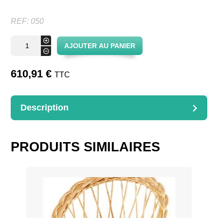
REF:
050
quantité
+
AJOUTER AU PANIER
de
-
Chaise
pied
manille
610,91
€
TTC
assise
ronde
Description
DESCRIPTION
Dimensions : H.90cm
PRODUITS SIMILAIRES