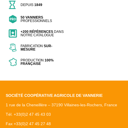
DEPUIS
1849
50 VANNIERS
PROFESSIONNELS
+200 RÉFÉRENCES
DANS
NOTRE CATALOGUE
FABRICATION
SUR-
MESURE
PRODUCTION
100%
FRANÇAISE
SOCIÉTÉ COOPÉRATIVE AGRICOLE DE VANNERIE
1 rue de la Cheneillère – 37190 Villaines-les-Rochers, France
Tél. +33(0)2 47 45 43 03
Fax +33(0)2 47 45 27 48