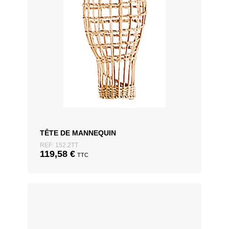
TÊTE DE MANNEQUIN
REF: 152.2TT
119,58
€
TTC