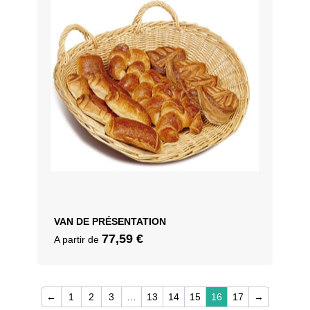
VAN DE PRÉSENTATION
77,59
€
A partir de
←
1
2
3
…
13
14
15
16
17
→