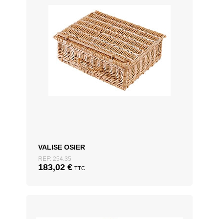
VALISE OSIER
REF: 254.35
183,02
€
TTC