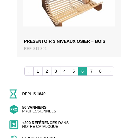
AJOUTER AU DEVIS
PRESENTOIR 3 NIVEAUX OSIER – BOIS
REF: 811.391
←
1
2
3
4
5
6
7
8
→
DEPUIS
1849
50 VANNIERS
PROFESSIONNELS
+200 RÉFÉRENCES
DANS
NOTRE CATALOGUE