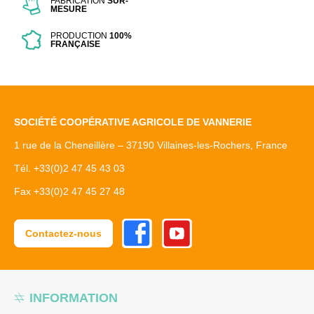
FABRICATION
SUR-
MESURE
PRODUCTION
100%
FRANÇAISE
SOCIÉTÉ COOPÉRATIVE AGRICOLE DE VANNERIE
1 rue de la Cheneillère – 37190 Villaines-les-Rochers, France
Tél. +33(0)2 47 45 43 03
Fax +33(0)2 47 45 27 48
Facebook
Youtube
Contactez-nous
INFORMATION