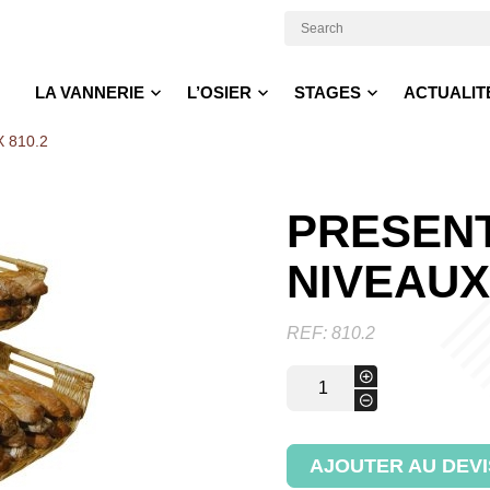
LA VANNERIE
L’OSIER
STAGES
ACTUALIT
 810.2
PRESENT
NIVEAUX 
REF:
810.2
quantité
+
de
-
PRESENTOIR
2
NIVEAUX
AJOUTER AU DEVI
810.2