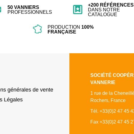
+200 RÉFÉRENCES
50 VANNIERS
DANS NOTRE
PROFESSIONNELS
CATALOGUE
PRODUCTION
100%
FRANÇAISE
SOCIÉTÉ COOPÉR
VANNERIE
ons générales de vente
1 rue de la Cheneill
s Légales
Rochers, France
Tél. +33(0)2 47 45 4
Fax +33(0)2 47 45 2