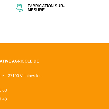
FABRICATION
SUR-
MESURE
ATIVE AGRICOLE DE
ère – 37190 Villaines-les-
3 03
7 48