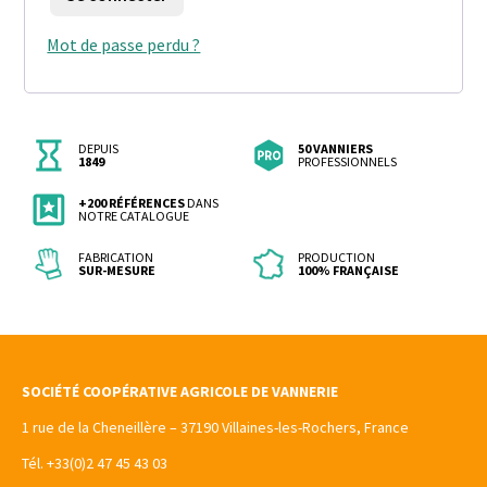
Mot de passe perdu ?
DEPUIS
50 VANNIERS
1849
PROFESSIONNELS
+200 RÉFÉRENCES
DANS
NOTRE CATALOGUE
FABRICATION
PRODUCTION
SUR-MESURE
100% FRANÇAISE
SOCIÉTÉ COOPÉRATIVE AGRICOLE DE VANNERIE
1 rue de la Cheneillère – 37190 Villaines-les-Rochers, France
Tél. +33(0)2 47 45 43 03