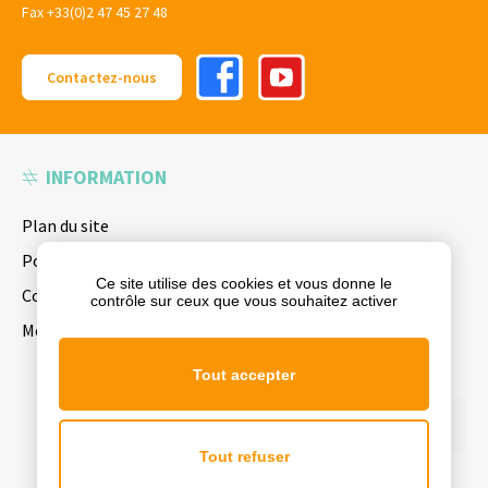
Fax +33(0)2 47 45 27 48
Facebook
Youtube
Contactez-nous
INFORMATION
Plan du site
Politique de confidentialité
Ce site utilise des cookies et vous donne le
Conditions générales de vente
contrôle sur ceux que vous souhaitez activer
Mentions Légales
Tout accepter
Securised
payment
Tout refuser