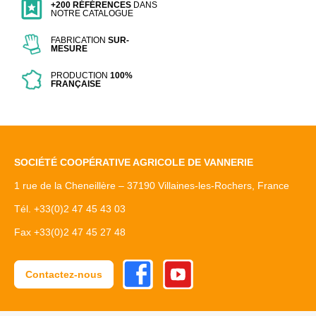
+200 RÉFÉRENCES
DANS
NOTRE CATALOGUE
FABRICATION
SUR-
MESURE
PRODUCTION
100%
FRANÇAISE
SOCIÉTÉ COOPÉRATIVE AGRICOLE DE VANNERIE
1 rue de la Cheneillère – 37190 Villaines-les-Rochers, France
Tél. +33(0)2 47 45 43 03
Fax +33(0)2 47 45 27 48
Facebook
Youtube
Contactez-nous