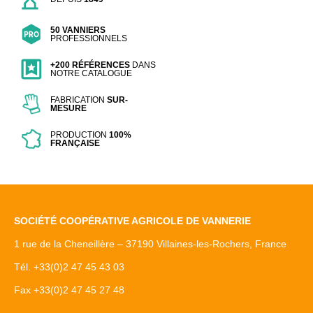
50 VANNIERS
PROFESSIONNELS
+200 RÉFÉRENCES
DANS
NOTRE CATALOGUE
FABRICATION
SUR-
MESURE
PRODUCTION
100%
FRANÇAISE
SOCIÉTÉ COOPÉRATIVE AGRICOLE DE VANNERIE
1 rue de la Cheneillère – 37190 Villaines-les-Rochers, France
Tél. +33(0)2 47 45 43 03
Fax +33(0)2 47 45 27 48