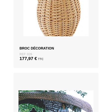
BROC DÉCORATION
REF: 026
177,97
€
TTC