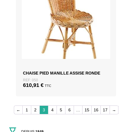
CHAISE PIED MANILLE ASSISE RONDE
REF: 050
610,91
€
TTC
←
1
2
3
4
5
6
…
15
16
17
→
DEPUIS
1849