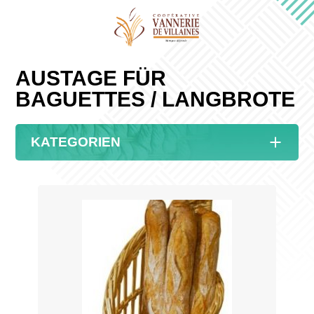
AUSTAGE FÜR
BAGUETTES / LANGBROTE
KATEGORIEN
Einzelperson
Brotkorb mit Leinen
Professionell
Buchhandlung
Backerel-Ketten
Holzkörbe
Brotherstellung
Erfolge
Korbflechterei
Brotkorb, Korb, Korbwagen
Hotels - Gestronomie
Korbwaren für Kinder