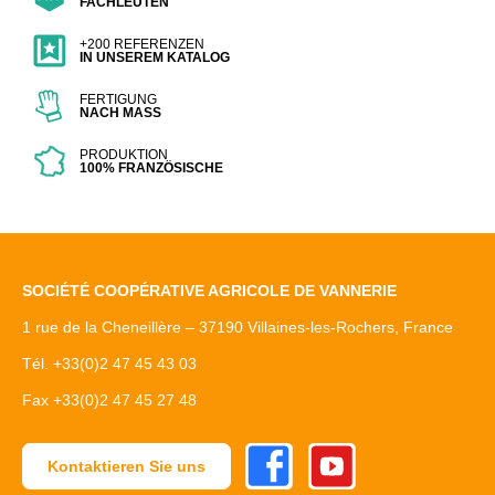
FACHLEUTEN
+200 REFERENZEN
IN UNSEREM KATALOG
FERTIGUNG
NACH MASS
PRODUKTION
100% FRANZÖSISCHE
SOCIÉTÉ COOPÉRATIVE AGRICOLE DE VANNERIE
1 rue de la Cheneillère – 37190 Villaines-les-Rochers, France
Tél. +33(0)2 47 45 43 03
Fax +33(0)2 47 45 27 48
Facebook
Youtube
Kontaktieren Sie uns