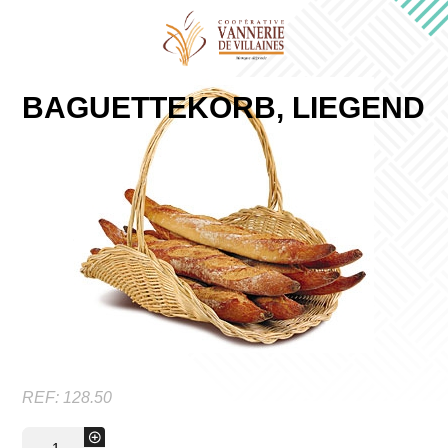
BAGUETTEKORB, LIEGEND
REF:
128.50
BaguetteKorb,
+