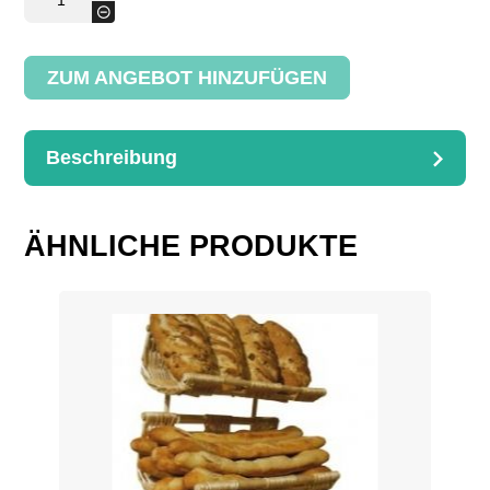
liegend
-
Menge
ZUM ANGEBOT HINZUFÜGEN
Beschreibung
BESCHREIBUNG
Dimensions : 50x40cm
ÄHNLICHE PRODUKTE