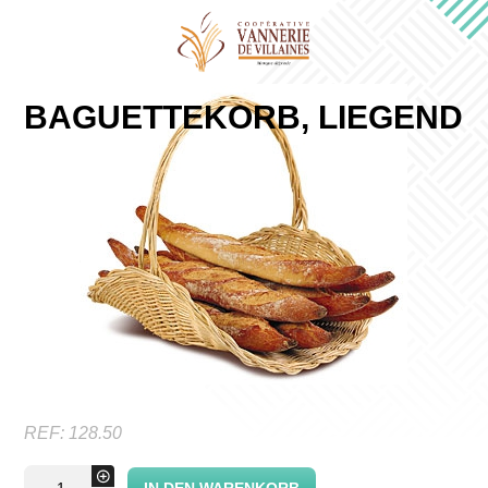
BAGUETTEKORB, LIEGEND
REF:
128.50
BaguetteKorb,
+