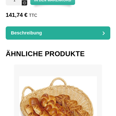
IN DEN WARENKORB
liegend
-
Menge
141,74
€
TTC
Beschreibung
BESCHREIBUNG
Dimensions : 50x40cm
ÄHNLICHE PRODUKTE