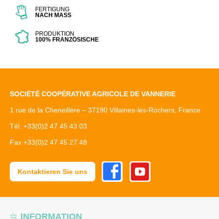
FERTIGUNG
NACH MASS
PRODUKTION
100% FRANZÖSISCHE
SOCIÉTÉ COOPÉRATIVE AGRICOLE DE VANNERIE
1 rue de la Cheneillère – 37190 Villaines-les-Rochers, France
Tél. +33(0)2 47 45 43 03
Fax +33(0)2 47 45 27 48
Facebook
Youtube
Kontaktieren Sie uns
INFORMATION