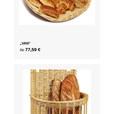
„VAN“
77,59
€
Ab