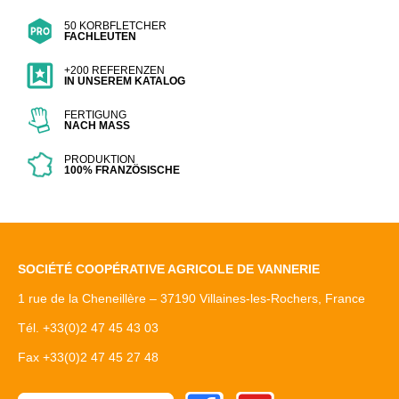
50 KORBFLETCHER
FACHLEUTEN
+200 REFERENZEN
IN UNSEREM KATALOG
FERTIGUNG
NACH MASS
PRODUKTION
100% FRANZÖSISCHE
SOCIÉTÉ COOPÉRATIVE AGRICOLE DE VANNERIE
1 rue de la Cheneillère – 37190 Villaines-les-Rochers, France
Tél. +33(0)2 47 45 43 03
Fax +33(0)2 47 45 27 48
Facebook
Youtube