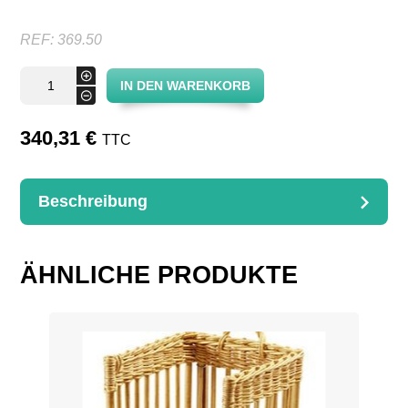
REF:
369.50
BrotKorb
+
IN DEN WARENKORB
Menge
-
340,31
€
TTC
Beschreibung
BESCHREIBUNG
BrotKorb
ÄHNLICHE PRODUKTE
D. 50 H. 70 cm