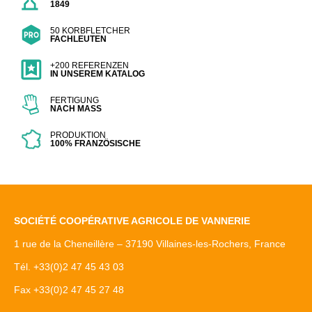
1849
50 KORBFLETCHER
FACHLEUTEN
+200 REFERENZEN
IN UNSEREM KATALOG
FERTIGUNG
NACH MASS
PRODUKTION
100% FRANZÖSISCHE
SOCIÉTÉ COOPÉRATIVE AGRICOLE DE VANNERIE
1 rue de la Cheneillère – 37190 Villaines-les-Rochers, France
Tél. +33(0)2 47 45 43 03
Fax +33(0)2 47 45 27 48