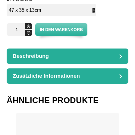
Korb
+
IN DEN WARENKORB
für
-
Brotteig,
rechteckig
Menge
Beschreibung
BESCHREIBUNG
Korb für Brotteig, rechteckig
Zusätzliche Informationen
47 x 35 x 13 cm
ZUSÄTZLICHE
INFORMATIONEN
Dimensions
ÄHNLICHE PRODUKTE
47 x 35 x 13cm, 50 x 50 x 13cm