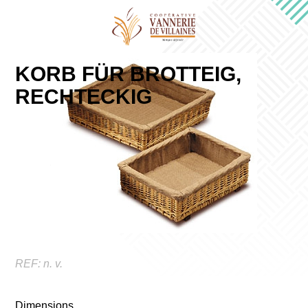
KORB FÜR BROTTEIG,
RECHTECKIG
REF:
n. v.
Dimensions