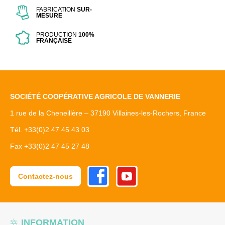
FABRICATION
SUR-
MESURE
PRODUCTION
100%
FRANÇAISE
SOCIÉTÉ COOPÉRATIVE AGRICOLE DE VANNERIE
1 rue de la Cheneillère – 37190 Villaines-les-Rochers, France
Tél. +33(0)2 47 45 43 03
Fax +33(0)2 47 45 27 48
Facebook
Youtube
Contactez-nous
INFORMATION