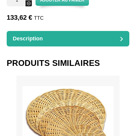
AJOUTER AU PANIER
de
-
Glaneuse
à
baguette
133,62
€
TTC
Description
DESCRIPTION
Dimensions : 50x40cm
PRODUITS SIMILAIRES