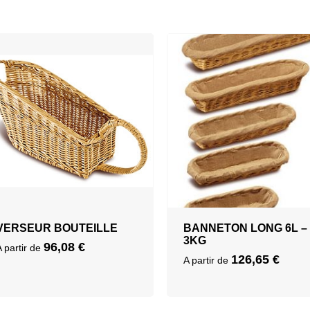
VERSEUR BOUTEILLE
BANNETON LONG 6L –
3KG
96,08
€
A partir de
126,65
€
A partir de