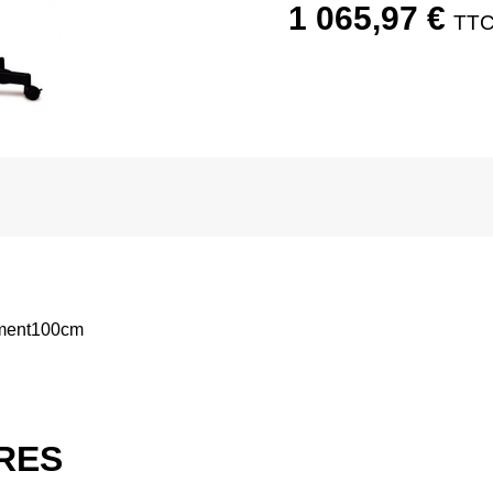
1 065,97
€
corbeilles
TT
inclinées
ement100cm
IRES