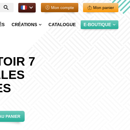
FR.
Mon compte
Mon panier
Entrer
votre
recherche
ÉS
CRÉATIONS
CATALOGUE
E-BOUTIQUE
OIR 7
LLES
ES
AU PANIER