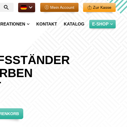
DE.
Mein Account
Zur Kasse
Geben
Sie
Ihre
REATIONEN
KONTAKT
KATALOG
E-SHOP
Suche
ein
FSSTÄNDER
ÖRBEN
T
ARENKORB