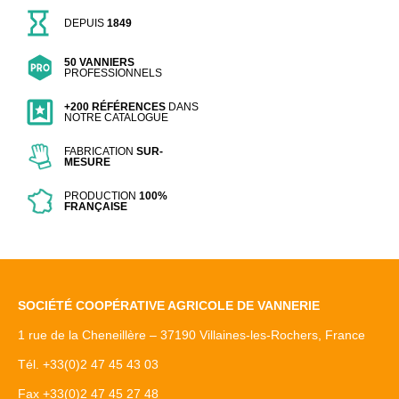
DEPUIS
1849
50 VANNIERS
PROFESSIONNELS
+200 RÉFÉRENCES
DANS
NOTRE CATALOGUE
FABRICATION
SUR-
MESURE
PRODUCTION
100%
FRANÇAISE
SOCIÉTÉ COOPÉRATIVE AGRICOLE DE VANNERIE
1 rue de la Cheneillère – 37190 Villaines-les-Rochers, France
Tél. +33(0)2 47 45 43 03
Fax +33(0)2 47 45 27 48