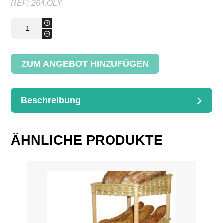
REF:
264.OLY
Weinausgießer
+
(75cl)
-
Menge
ZUM ANGEBOT HINZUFÜGEN
Beschreibung
BESCHREIBUNG
Weinausgießer (75cl)
ÄHNLICHE PRODUKTE