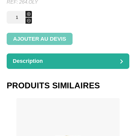
REF:
264.OLY
quantité
+
de
-
Verseur
bouteille
AJOUTER AU DEVIS
Description
DESCRIPTION
Verseur à bouteille « OLYMPE »
PRODUITS SIMILAIRES
Dimensions :