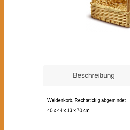
Beschreibung
Weidenkorb, Rechtetickig abgemindet
BESCHREIBUNG
40 x 44 x 13 x 70 cm