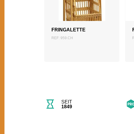
ZUM ANGEBOT
HINZUFÜGEN
FRINGALETTE
REF: 959.CH
SEIT
1849