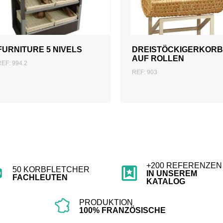
ZUM ANGEBOT
ZUM ANGEBOT
HINZUFÜGEN
HINZUFÜGEN
FURNITURE 5 NIVELS
DREISTÖCKIGERKOR
AUF ROLLEN
REF: 994.2
REF: 903
+200 REFERENZEN
50 KORBFLETCHER
IN UNSEREM
FACHLEUTEN
KATALOG
PRODUKTION
100% FRANZÖSISCHE