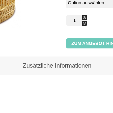
Weidenkorb,
+
Rechtetickig
-
abgemindet
Menge
ZUM ANGEBOT HI
Zusätzliche Informationen