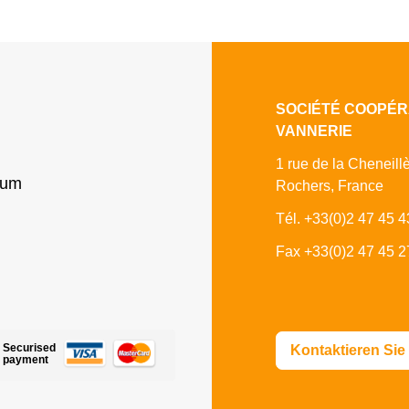
SOCIÉTÉ COOPÉR
VANNERIE
1 rue de la Cheneill
sum
Rochers, France
Tél. +33(0)2 47 45 4
Fax +33(0)2 47 45 2
Securised
Kontaktieren Sie
payment