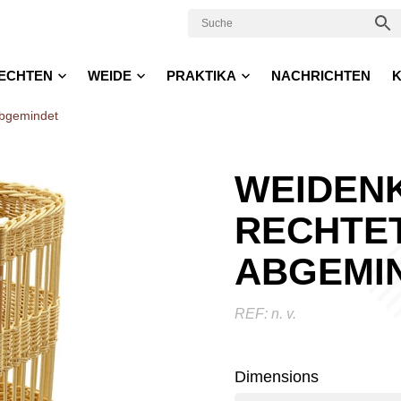
ECHTEN
WEIDE
PRAKTIKA
NACHRICHTEN
K
abgemindet
WEIDEN
RECHTET
ABGEMI
REF:
n. v.
Dimensions