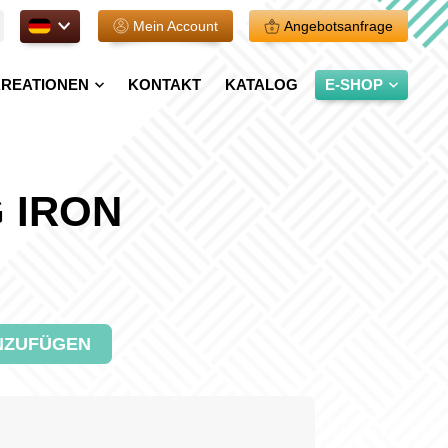
DE.
Mein Account
Angebotsanfrage
REATIONEN
KONTAKT
KATALOG
E-SHOP
 IRON
NZUFÜGEN