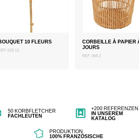
ZUM ANGEBOT
ZUM ANGEBOT
HINZUFÜGEN
HINZUFÜGEN
BOUQUET 10 FLEURS
CORBEILLE À PAPIER 
JOURS
REF: 025.12
REF: 068.2
+200 REFERENZEN
50 KORBFLETCHER
IN UNSEREM
FACHLEUTEN
KATALOG
PRODUKTION
100% FRANZÖSISCHE