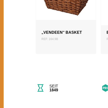
ZUM ANGEBOT
HINZUFÜGEN
„VENDEEN“ BASKET
REF: 164.9B
SEIT
1849