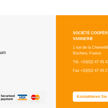
SOCIÉTÉ COOPÉR
VANNERIE
1 rue de la Cheneill
sum
Rochers, France
Tél. +33(0)2 47 45 4
Fax +33(0)2 47 45 2
Securised
Kontaktieren Sie
payment