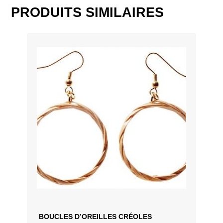
PRODUITS SIMILAIRES
Dimensions : Long.25cm Larg.4cm
AJOUTER AU DEVIS
BOUCLES D’OREILLES CRÉOLES