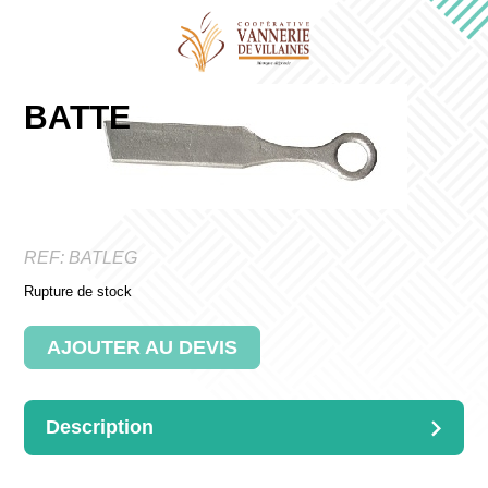
BATTE
REF:
BATLEG
Rupture de stock
AJOUTER AU DEVIS
Description
DESCRIPTION
Batte de vannier