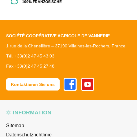
100% FRANZÖSISCHE
SOCIÉTÉ COOPÉRATIVE AGRICOLE DE VANNERIE
1 rue de la Cheneillère – 37190 Villaines-les-Rochers, France
Tél. +33(0)2 47 45 43 03
Fax +33(0)2 47 45 27 48
Facebook
Youtube
Kontaktieren Sie uns
INFORMATION
Sitemap
Datenschutzrichtlinie