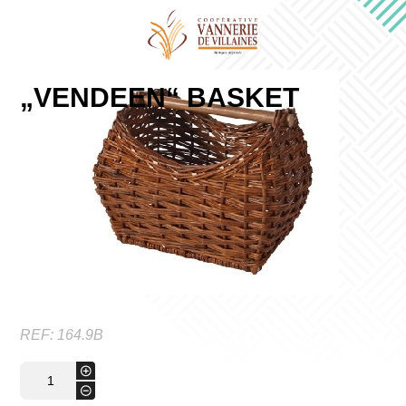
„VENDEEN“ BASKET
REF:
164.9B
"VENDEEN"
+
Basket
-
Menge