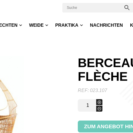
ECHTEN
WEIDE
PRAKTIKA
NACHRICHTEN
K
BERCEA
FLÈCHE
REF:
023.107
Berceau
+
enfant
-
flèche
Menge
ZUM ANGEBOT HI