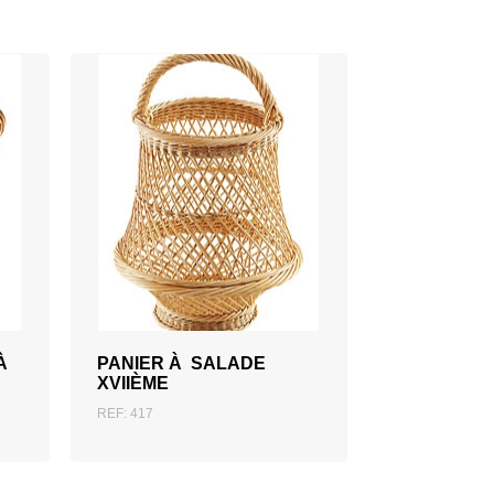
ZUM ANGEBOT
HINZUFÜGEN
À
PANIER À SALADE
XVIIÈME
REF: 417