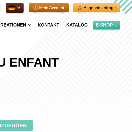
DE.
Mein Account
Angebotsanfrage
REATIONEN
KONTAKT
KATALOG
E-SHOP
U ENFANT
NZUFÜGEN