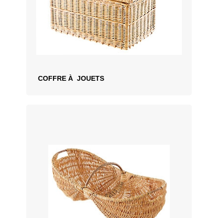
COFFRE À JOUETS