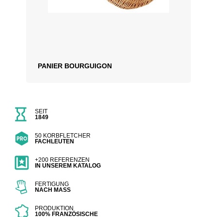
PANIER BOURGUIGON
SEIT
1849
50 KORBFLETCHER
FACHLEUTEN
+200 REFERENZEN
IN UNSEREM KATALOG
FERTIGUNG
NACH MASS
PRODUKTION
100% FRANZÖSISCHE