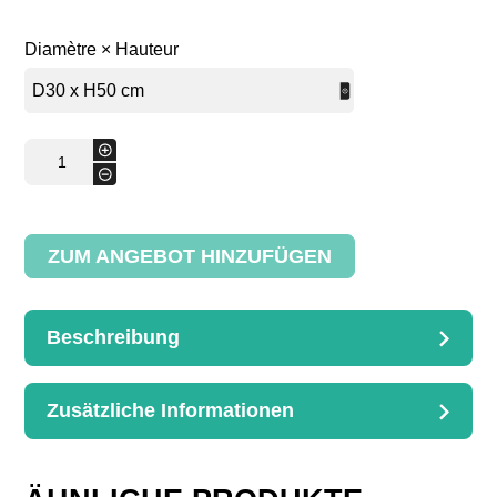
Diamètre × Hauteur
runde
+
Wäschekiste
-
Menge
ZUM ANGEBOT HINZUFÜGEN
Beschreibung
BESCHREIBUNG
runde Wäschekiste
Zusätzliche Informationen
D. 30 H. 50 cm
ZUSÄTZLICHE
INFORMATIONEN
D30 x H50 cm, D35 x H60