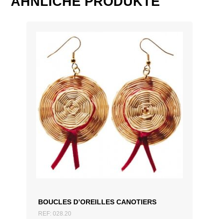
ÄHNLICHE PRODUKTE
Diamètre × Hauteur
cm
ZUM ANGEBOT HINZUFÜGEN
BOUCLES D’OREILLES CANOTIERS
REF: 028.20