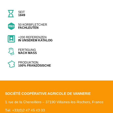
SEIT
1849
50 KORBFLETCHER
FACHLEUTEN
+200 REFERENZEN
IN UNSEREM KATALOG
FERTIGUNG
NACH MASS
PRODUKTION
100% FRANZÖSISCHE
SOCIÉTÉ COOPÉRATIVE AGRICOLE DE VANNERIE
1 rue de la Cheneillère – 37190 Villaines-les-Rochers, France
Tél. +33(0)2 47 45 43 03