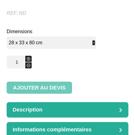
REF:
ND
Dimensions
quantité
+
de
-
Huche
à pain
AJOUTER AU DEVIS
Description
DESCRIPTION
Avec dossier
Informations complémentaires
Dimensions disponibles :