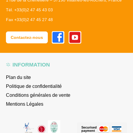
1 rue de la Cheneillère – 37190 Villaines-les-Rochers, France
Tél. +33(0)2 47 45 43 03
Fax +33(0)2 47 45 27 48
Facebook
Youtube
Contactez-nous
INFORMATION
Plan du site
Politique de confidentialité
Conditions générales de vente
Mentions Légales
Securised
payment