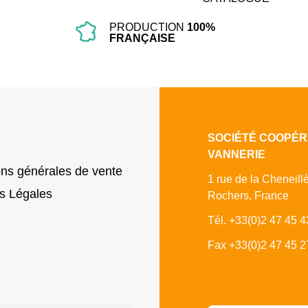
PRODUCTION
100%
FRANÇAISE
SOCIÉTÉ COOPÉR
VANNERIE
ons générales de vente
1 rue de la Cheneill
s Légales
Rochers, France
Tél. +33(0)2 47 45 4
Fax +33(0)2 47 45 2