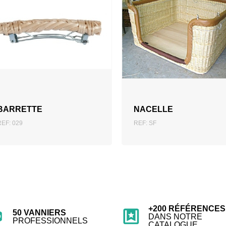
AJOUTER AU DEVIS
AJOUTER AU DEVIS
BARRETTE
NACELLE
REF: 029
REF: SF
+200 RÉFÉRENCES
50 VANNIERS
DANS NOTRE
PROFESSIONNELS
CATALOGUE