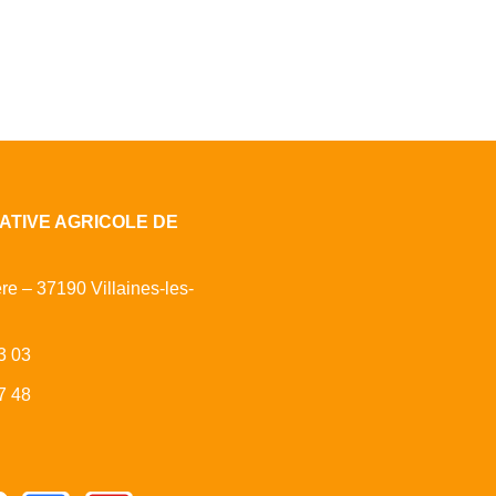
ATIVE AGRICOLE DE
ère – 37190 Villaines-les-
3 03
7 48