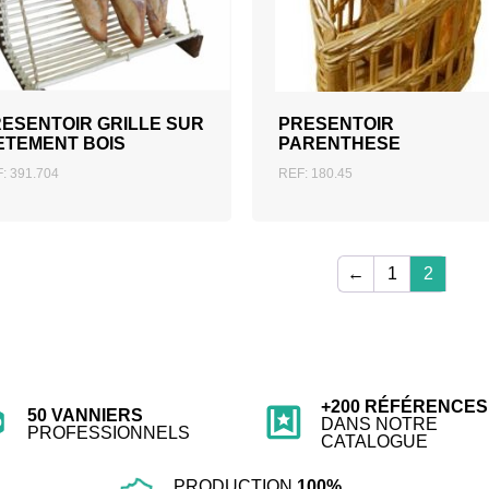
AJOUTER AU DEVIS
AJOUTER AU DEVIS
ESENTOIR GRILLE SUR
PRESENTOIR
ETEMENT BOIS
PARENTHESE
: 391.704
REF: 180.45
←
1
2
+200 RÉFÉRENCES
50 VANNIERS
DANS NOTRE
PROFESSIONNELS
CATALOGUE
PRODUCTION
100%