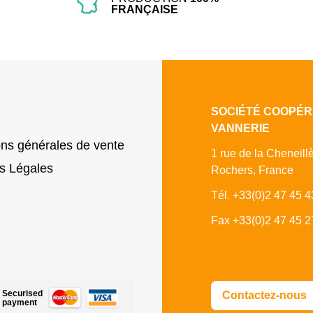
FRANÇAISE
SOCIÉTÉ COOPÉR
VANNERIE
ons générales de vente
1 rue de la Cheneill
s Légales
Rochers, France
Tél. +33(0)2 47 45 4
Fax +33(0)2 47 45 2
Securised
Contactez-nous
payment