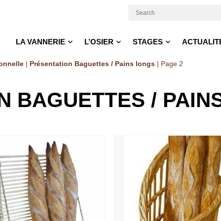
LA VANNERIE
L’OSIER
STAGES
ACTUALIT
onnelle
|
Présentation Baguettes / Pains longs
|
Page 2
N BAGUETTES / PAIN