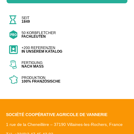
BESCHREIBUNG
Table Basse structure métal
SEIT
1849
50 KORBFLETCHER
FACHLEUTEN
+200 REFERENZEN
IN UNSEREM KATALOG
FERTIGUNG
NACH MASS
PRODUKTION
100% FRANZÖSISCHE
SOCIÉTÉ COOPÉRATIVE AGRICOLE DE VANNERIE
1 rue de la Cheneillère – 37190 Villaines-les-Rochers, France