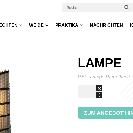
ECHTEN
WEIDE
PRAKTIKA
NACHRICHTEN
K
LAMPE
REF:
Lampe Parenthèse
Lampe
+
Menge
-
ZUM ANGEBOT HI