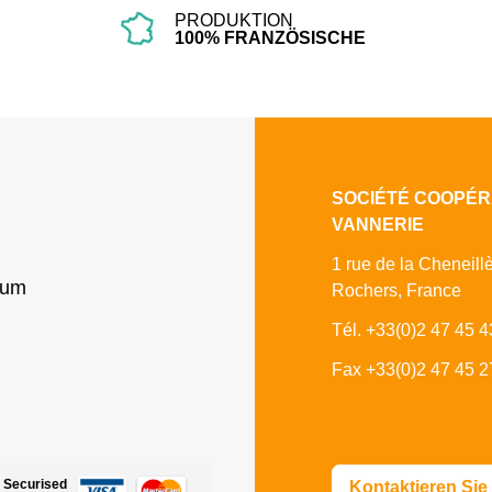
PRODUKTION
100% FRANZÖSISCHE
SOCIÉTÉ COOPÉR
VANNERIE
1 rue de la Cheneill
sum
Rochers, France
Tél. +33(0)2 47 45 4
Fax +33(0)2 47 45 2
Securised
Kontaktieren Sie