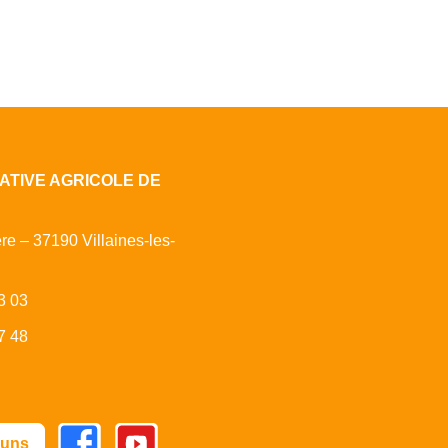
ATIVE AGRICOLE DE
ère – 37190 Villaines-les-
3 03
7 48
Facebook
Youtube
 uns