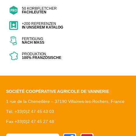
50 KORBFLETCHER
FACHLEUTEN
+200 REFERENZEN
IN UNSEREM KATALOG
FERTIGUNG
NACH MASS
PRODUKTION
100% FRANZÖSISCHE
SOCIÉTÉ COOPÉRATIVE AGRICOLE DE VANNERIE
1 rue de la Cheneillère – 37190 Villaines-les-Rochers, France
Tél. +33(0)2 47 45 43 03
Fax +33(0)2 47 45 27 48
Facebook
Youtube