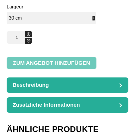
Largeur
Dekorativer
+
Korb
-
Menge
ZUM ANGEBOT HINZUFÜGEN
Beschreibung
BESCHREIBUNG
Dimensions : L.30cm
Zusätzliche Informationen
ZUSÄTZLICHE
INFORMATIONEN
Largeur
30 cm, 45 cm
ÄHNLICHE PRODUKTE