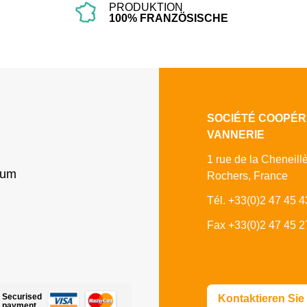
PRODUKTION
100% FRANZÖSISCHE
SOCIÉTÉ COOPÉR
VANNERIE
1 rue de la Cheneill
sum
Rochers, France
Tél. +33(0)2 47 45 4
Fax +33(0)2 47 45 2
Securised
Kontaktieren Sie
payment