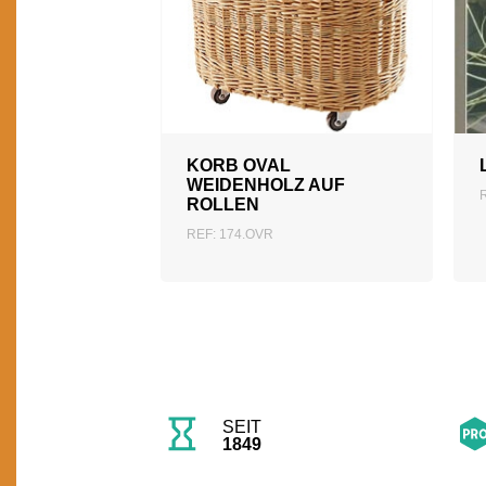
ZUM ANGEBOT
HINZUFÜGEN
KORB OVAL
WEIDENHOLZ AUF
ROLLEN
REF: 174.OVR
SEIT
1849