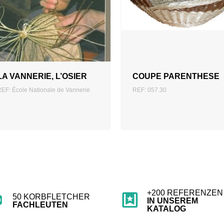
ZUM ANGEBOT
ZUM ANGEBOT
HINZUFÜGEN
HINZUFÜGEN
LA VANNERIE, L’OSIER
COUPE PARENTHESE
REF: École Nationale de Vannerie
REF: 057.30
+200 REFERENZEN
50 KORBFLETCHER
IN UNSEREM
FACHLEUTEN
KATALOG