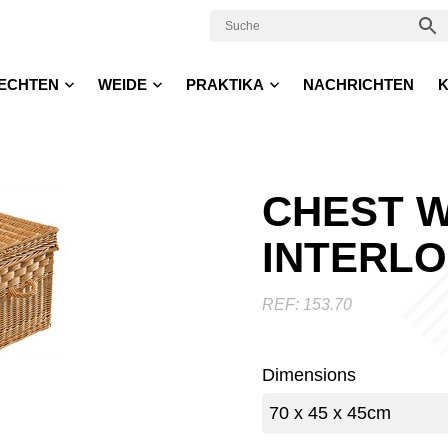
ECHTEN
WEIDE
PRAKTIKA
NACHRICHTEN
K
CHEST W
INTERLO
REF:
153.70
Dimensions