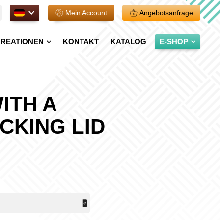
DE.
Mein Account
Angebotsanfrage
REATIONEN
KONTAKT
KATALOG
E-SHOP
ITH A
CKING LID