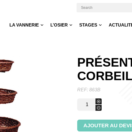
LA VANNERIE
L’OSIER
STAGES
ACTUALIT
PRÉSENT
CORBEI
REF:
863B
quantité
+
de
-
Présentoir
3
corbeilles
AJOUTER AU DEVI