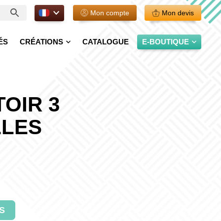
FR.
Mon compte
Mon devis
ÉS
CRÉATIONS
CATALOGUE
E-BOUTIQUE
OIR 3
LLES
S