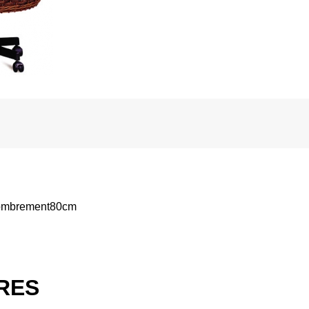
combrement80cm
IRES