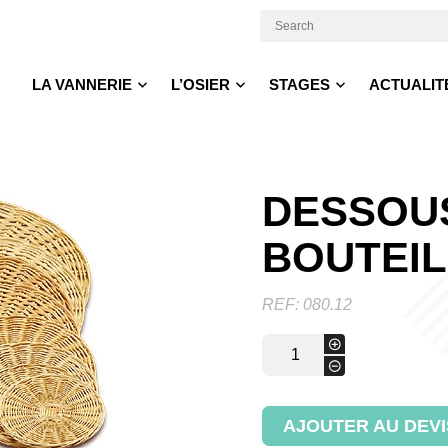
LA VANNERIE
L’OSIER
STAGES
ACTUALIT
DESSOU
BOUTEIL
REF:
080.12
quantité
+
de
-
Dessous
de
bouteille
AJOUTER AU DEVI