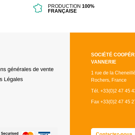
PRODUCTION
100%
FRANÇAISE
SOCIÉTÉ COOPÉR
VANNERIE
ons générales de vente
1 rue de la Cheneill
s Légales
Rochers, France
Tél. +33(0)2 47 45 4
Fax +33(0)2 47 45 2
Securised
Contactez-nous