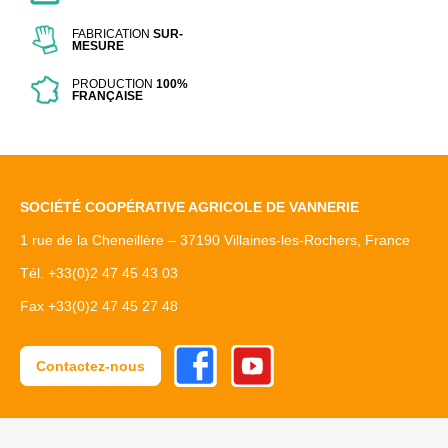
FABRICATION
SUR-
MESURE
PRODUCTION
100%
FRANÇAISE
SOCIÉTÉ COOPÉRATIVE AGRICOLE DE VANNERIE
1 rue de la Cheneillère – 37190 Villaines-les-Rochers, France
Tél. +33(0)2 47 45 43 03
Fax +33(0)2 47 45 27 48
Facebook
Youtube
Contactez-nous