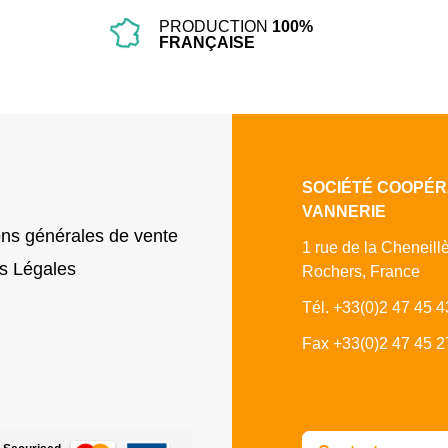
PRODUCTION
100%
FRANÇAISE
SOCIÉTÉ COOPÉR
VANNERIE
ons générales de vente
1 rue de la Cheneill
s Légales
Rochers, France
Tél. +33(0)2 47 45 4
Fax +33(0)2 47 45 2