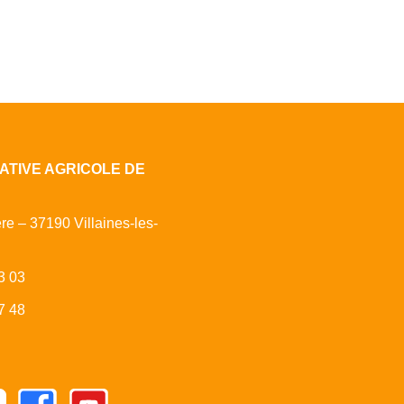
ATIVE AGRICOLE DE
ère – 37190 Villaines-les-
3 03
7 48
Facebook
Youtube