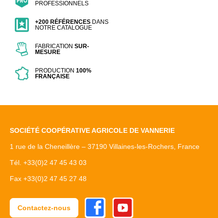
PROFESSIONNELS
+200 RÉFÉRENCES
DANS
NOTRE CATALOGUE
FABRICATION
SUR-
MESURE
PRODUCTION
100%
FRANÇAISE
SOCIÉTÉ COOPÉRATIVE AGRICOLE DE VANNERIE
1 rue de la Cheneillère – 37190 Villaines-les-Rochers, France
Tél. +33(0)2 47 45 43 03
Fax +33(0)2 47 45 27 48
Facebook
Youtube
Contactez-nous